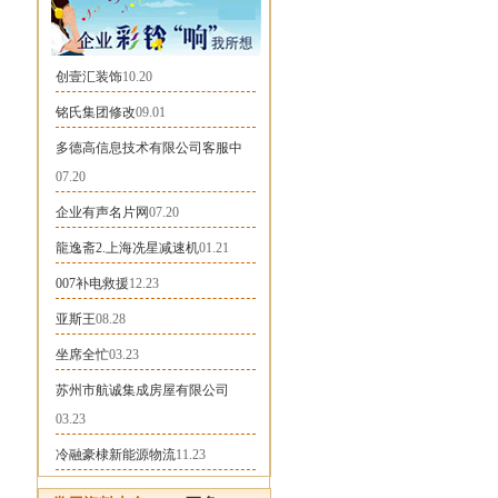
创壹汇装饰
10.20
铭氏集团修改
09.01
多德高信息技术有限公司客服中
07.20
企业有声名片网
07.20
龍逸斋2.上海冼星减速机
01.21
007补电救援
12.23
亚斯王
08.28
坐席全忙
03.23
苏州市航诚集成房屋有限公司
03.23
冷融豪棣新能源物流
11.23