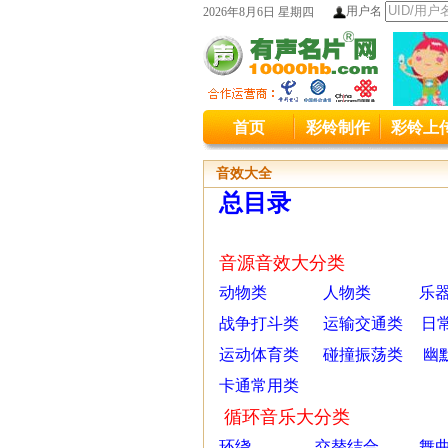
用户名
2026年8月6日 星期四
本站统
首页
彩铃制作
彩铃上
本站原400
音效大全
总目录
音源音效大分类
动物类
人物类
乐
战争打斗类
运输交通类
日
运动体育类
碰撞振荡类
幽
卡通常用类
循环音乐大分类
环绕
交替结合
舞