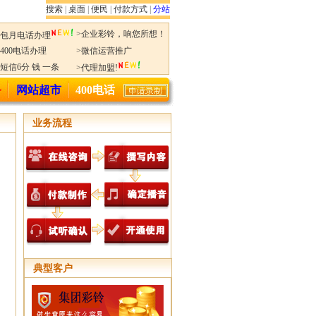
搜索
|
桌面
|
便民
|
付款方式
|
分站
>企业彩铃，响您所想！
>包月电话办理
>400电话办理
>微信运营推广
>短信6分 钱 一条
>代理加盟!
务
网站超市
400电话
业务流程
典型客户