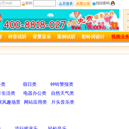
密码
找回密码
1
一服务热线变更公司400-8818-027起用
传
样音试听
背景音乐
案例试听
彩铃词设计
视频业
接入号码4006889027变更为4008818027,特此通知。
器类
假日类
钟铃警报类
常生活类
电器办公类
自然天气类
默风趣场景
网站应用类
片头音乐类
曲
流行摇滚乐
轻松音乐