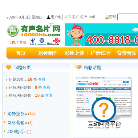
用户名
密码
2026年8月6日 星期四
本站统一服务热线变更公司400-8818
首页
彩铃制作
彩铃上传
样音试听
背景音乐
本站原400接入号码4006889027变更为4008
问题分类
精彩话题
26
问题总数：
条
查看
8
已解决问题数：
条
查看
18
待解决问题数：
条
查看
彩铃业务»
(14)
网络营销»
(1)
400电话»
(1)