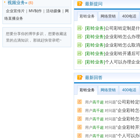
视频业务»
(6)
最新提问
企业宣传片
|
MV制作
|
活动摄像
|
网
彩铃业务
网络营销
400电话
络直播业务
[彩铃业务]
公司彩铃定制是什
想要分享你的博学多识， 想要收藏这
[彩铃业务]
企业彩铃怎么办理
里的点滴知识， 那就赶快登录吧~
[彩铃业务]
企业彩铃怎么取消
[彩铃业务]
企业彩铃开通后可
[彩铃业务]
个人可以办理企业
最新回答
彩铃业务
网络营销
400电话
“公司彩铃
用户
高千超
对问题
“企业彩铃
用户
高千超
对问题
“企业彩铃
用户
高千超
对问题
“企业彩铃
用户
高千超
对问题
“个人可以
用户
高千超
对问题