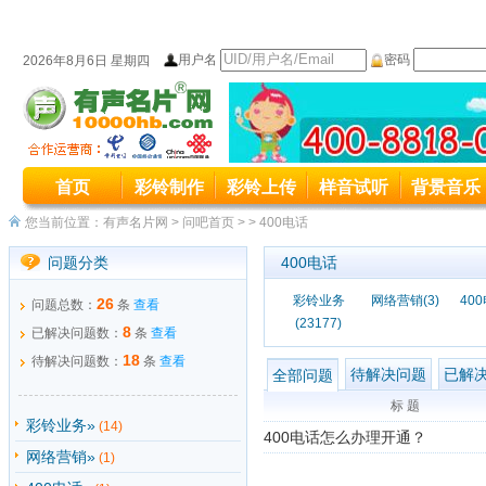
用户名
密码
2026年8月6日 星期四
本站统一服务热线变更公司400-8818
首页
彩铃制作
彩铃上传
样音试听
背景音乐
本站原400接入号码4006889027变更为4008
您当前位置：
有声名片网
>
问吧首页
> >
400电话
问题分类
400电话
彩铃业务
网络营销(3)
400
26
问题总数：
条
查看
(23177)
8
已解决问题数：
条
查看
18
待解决问题数：
条
查看
待解决问题
已解
全部问题
标 题
彩铃业务»
(14)
400电话怎么办理开通？
网络营销»
(1)