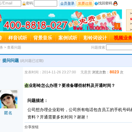
密码
找回密码
1
一服务热线变更公司400-8818-027起用
传
样音试听
背景音乐
案例试听
彩铃词设计
视频业
接入号码4006889027变更为4008818027,特此通知。
务
> 查看问题
问题搜索
提问问题
(此问题已过期)
8023
发表时间：2014-11-26 23:27:00
无悬赏
浏览次数：
次
企业彩铃怎么办理？要准备哪些材料及开通时间？
问题描述：
公司想办理企业彩铃，公司所有电话包含员工的手机号码
匿名
资料？开通需要多长时间？谢谢！
分享按钮