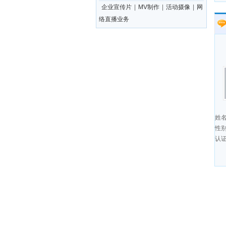
企业宣传片
|
MV制作
|
活动摄像
|
网
络直播业务
姓
性
认