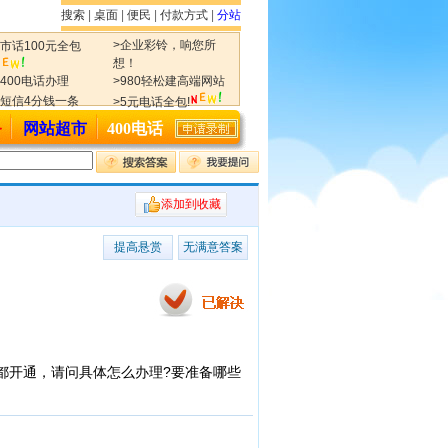
搜索
|
桌面
|
便民
|
付款方式
|
分站
>企业彩铃，响您所
>市话100元全包
想！
>400电话办理
>980轻松建高端网站
>短信4分钱一条
>5元电话全包!
务
网站超市
400电话
添加到收藏
提高悬赏
无满意答案
都开通，请问具体怎么办理?要准备哪些