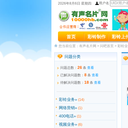
用户名
2026年8月6日 星期四
本站统
首页
彩铃制作
彩铃上
本站原400
您当前位置：
有声名片网
>
问吧首页
>
彩铃业
问题分类
26
问题总数：
条
查看
8
已解决问题数：
条
查看
18
待解决问题数：
条
查看
彩铃业务»
(14)
网络营销»
(1)
400电话»
(1)
视频业务»
(6)