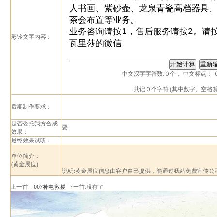
彩铃文字内容：
中文汉字字符数:
０
个， 中文标点：
共记
０
个字符 (其中数字、空格
后期制作要求：
是否委托我方合成
要
效果：
最终效果试听：
单位简介：
(黄金展位)
说明:黄金展位信息由客户自己提供，能通过我站免费宣传公
上一首：
007补电救援
下一首:没有了