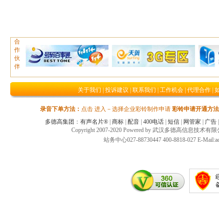
合
作
伙
伴
关于我们
|
投诉建议
|
联系我们
|
工作机会
|
代理合作
|
录音下单方法：
点击 进入－选择企业彩铃制作申请
彩铃申请开通方法
多德高集团
：
有声名片®
|
商标
|
配音
|
400电话
|
短信
|
网管家
|
广告
Copyright 2007-2020 Powered by 武汉多德高信息技术
站务中心027-88730447 400-8818-027 E-