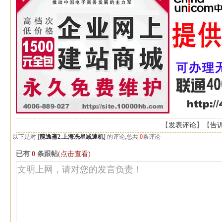
【
发表评论
】【
告
以下是对
[
龍逸斋2.上海冼星减速机
]
的评论,总共:
0
条评论
已有
0
条跟帖
(点击查看)