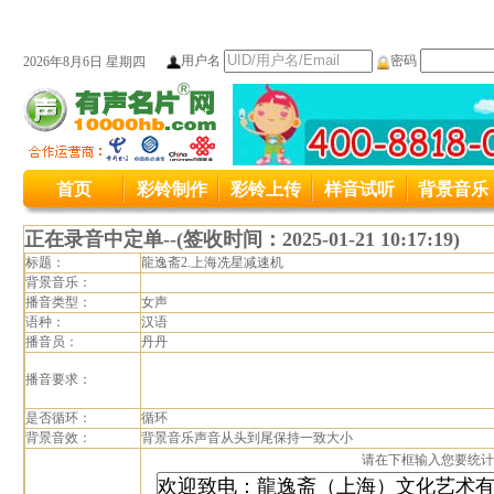
用户名
密码
2026年8月6日 星期四
本站统一服务热线变更公司400-8818
首页
彩铃制作
彩铃上传
样音试听
背景音乐
本站原400接入号码4006889027变更为4008
正在录音中定单--(签收时间：2025-01-21 10:17:19)
标题：
龍逸斋2.上海冼星减速机
背景音乐：
播音类型：
女声
语种：
汉语
播音员：
丹丹
播音要求：
是否循环：
循环
背景音效：
背景音乐声音从头到尾保持一致大小
请在下框输入您要统计