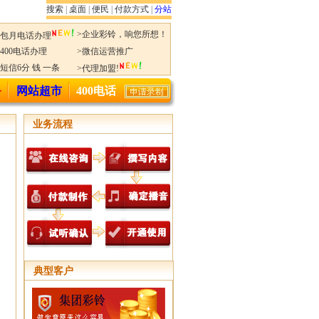
搜索
|
桌面
|
便民
|
付款方式
|
分站
>企业彩铃，响您所想！
>包月电话办理
>400电话办理
>微信运营推广
>短信6分 钱 一条
>代理加盟!
务
网站超市
400电话
业务流程
典型客户