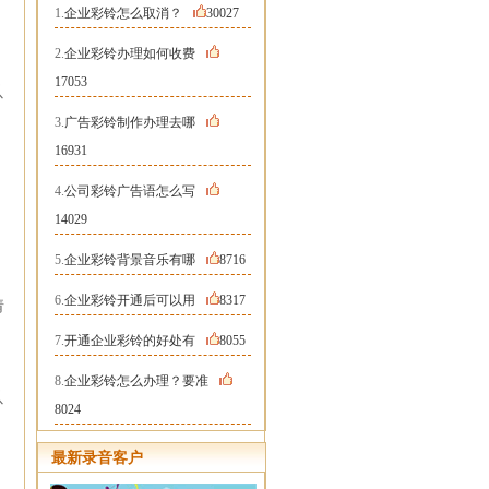
1.
企业彩铃怎么取消？
30027
，
2.
企业彩铃办理如何收费
17053
以
3.
广告彩铃制作办理去哪
16931
4.
公司彩铃广告语怎么写
14029
5.
企业彩铃背景音乐有哪
8716
6.
企业彩铃开通后可以用
8317
请
7.
开通企业彩铃的好处有
8055
8.
企业彩铃怎么办理？要准
以
8024
最新录音客户