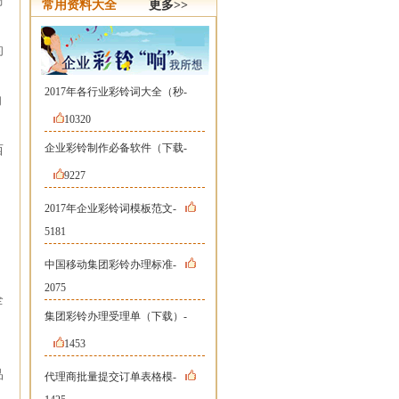
商
常用资料大全
更多>>
的
2017年各行业彩铃词大全（秒-
的
10320
企业彩铃制作必备软件（下载-
西
，
9227
2017年企业彩铃词模板范文-
、
5181
中国移动集团彩铃办理标准-
2075
全
集团彩铃办理受理单（下载）-
1453
品
代理商批量提交订单表格模-