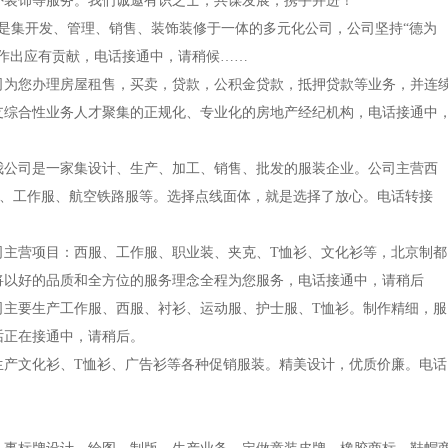
外装饰等服务。我们诚邀有识之士，共谋发展，携手并进！
公司是集开发、管理、销售、装饰装修于一体的多元化公司，公司坚持“德为
作出应有贡献，电话接通中，请稍候……
本公司为您办理房屋租售，买卖，贷款，公积金贷款，抵押贷款等业务，并连
支综合性业务人才聚集的正规化、专业化的房地产经纪机构，电话接通中
)。我公司是一家集设计、生产、加工、销售、批发的服装企业。公司主营西
装、工作服、航空铁路服等。选择点线面体，就是选择了放心。电话转接
本公司主营项目：西服、工作服、职业装、夹克、T恤衫、文化衫等，北京制都
将以好的品质和全方位的服务理念全程为您服务，电话接通中，请稍后
我公司主要生产工作服、西服、衬衫、运动服、护士服、T恤衫。制作精细，服
话正在接通中，请稍后。
专业生产文化衫、T恤衫、广告衫等各种促销服装。精美设计，优质价廉。电话