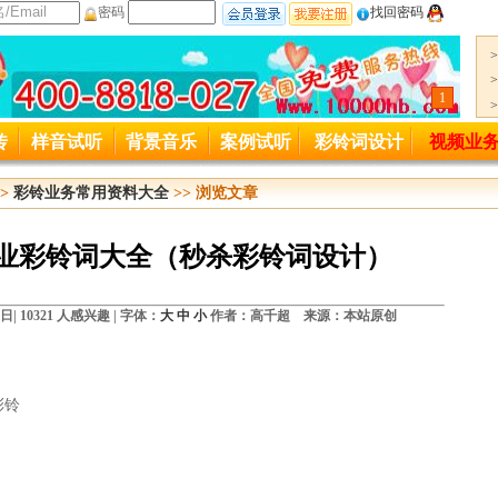
密码
找回密码
1
一服务热线变更公司400-8818-027起用
传
样音试听
背景音乐
案例试听
彩铃词设计
视频业
接入号码4006889027变更为4008818027,特此通知。
>
彩铃业务常用资料大全
>> 浏览文章
各行业彩铃词大全（秒杀彩铃词设计）
7日|
10321 人感兴趣 |
字体：
大
中
小
作者：高千超 来源：本站原创
彩铃