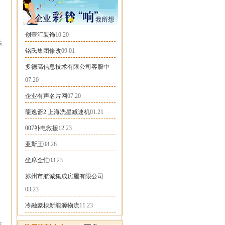
创壹汇装饰
10.20
续
铭氏集团修改
09.01
，
多德高信息技术有限公司客服中
07.20
企业有声名片网
07.20
龍逸斋2.上海冼星减速机
01.21
007补电救援
12.23
亚斯王
08.28
坐席全忙
03.23
苏州市航诚集成房屋有限公司
03.23
冷融豪棣新能源物流
11.23