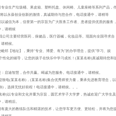
我公司专业生产垃圾桶、果皮箱、塑料托盘、休闲椅、儿童座椅等系列产品，
)将以永葆创业创新的激情，真诚期待与您合作，电话接通中，请稍等
我公司以诚信为本，信誉第一的宗旨为广大医务工作者、患者提供优质的服务
中，请稍候
)，我公司主要经营医药，保健品，医疗器械，化妆品等。现面向全国寻求合
，请稍候。
学校毗邻【地址】，秉持“专业、博爱、有为”的办学理念，提供”学习、娱
个性化的辅导，让您的孩子在快乐中学习成长！(某某名称)真诚期待您和
宗旨是：启迪智慧，合作共赢。竭诚为您服务。电话接通中，请稍候。
迎致电(某某名称)，(某某名称)集合优秀师资力量，秉承先进教育理念，以
称)，选择无忧好前程！电话接通中，请稍侯。。。
某某名称)以专业和文化并重为宗旨，圆艺术学子大学梦，热诚欢迎广大学生及
中，请稍后。
我校拥有庞大的教练队伍和精湛的技术，让您学车更方便、更轻松，并将为您