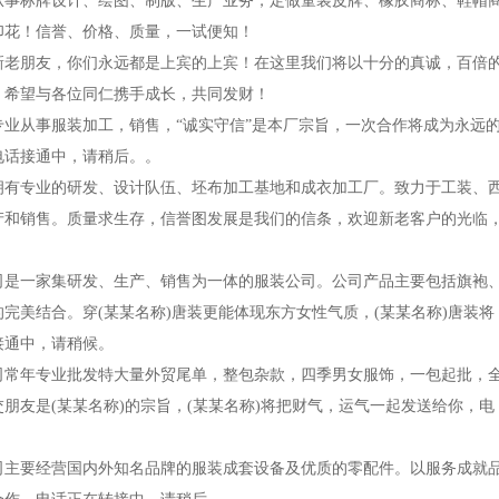
专业从事标牌设计、绘图、制版、生产业务，定做童装皮牌、橡胶商标、鞋帽
印花！信誉、价格、质量，一试便知！
各位新老朋友，你们永远都是上宾的上宾！在这里我们将以十分的真诚，百倍
，希望与各位同仁携手成长，共同发财！
厂专业从事服装加工，销售，“诚实守信”是本厂宗旨，一次合作将成为永远
电话接通中，请稍后。。
公司拥有专业的研发、设计队伍、坯布加工基地和成衣加工厂。致力于工装、
产和销售。质量求生存，信誉图发展是我们的信条，欢迎新老客户的光临
我公司是一家集研发、生产、销售为一体的服装公司。公司产品主要包括旗袍
完美结合。穿(某某名称)唐装更能体现东方女性气质，(某某名称)唐装将
接通中，请稍候。
我公司常年专业批发特大量外贸尾单，整包杂款，四季男女服饰，一包起批，
朋友是(某某名称)的宗旨，(某某名称)将把财气，运气一起发送给你，电
本公司主要经营国内外知名品牌的服装成套设备及优质的零配件。以服务成就