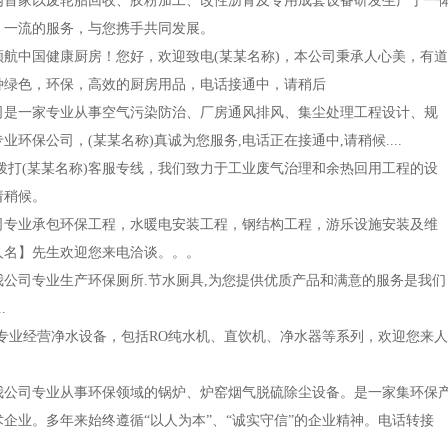
是国内首家以废轮胎回收、胶粉加工、改性沥青及专用成套设备研发生产于一
、一流的服务，与您携手共同发展。
)领航中国健康厨房！您好，欢迎致电(某某名称)，本公司秉承人心美，有道
种绿色，环保，高效的厨房用品，电话接通中，请稍后
我公司是一家专业从事空气污染防治、厂房通风排风、集尘处理工程设计、规
环保公司，(某某名称)真诚为您服务,电话正在接通中,请稍候....
迎拨打(某某名称)客服专线，我们致力于工业废气治理和余热回用工程的设
请稍候。
本公司专业承包环保工程，水暖电安装工程，钢结构工程，游乐设施安装及维
人名】先生欢迎您来电洽谈。。。
，我公司专业生产环保厕所.节水厕具,为您提供优质产品和满意的服务是我们
.
公司专业经营净水设备，包括RO纯水机、直饮机、净水器等系列，欢迎您来人
电。我公司专业从事环保领域的锅炉、炉窑烟气脱硫除尘设备。是一家集环保
企业。多年来始终遵循“以人为本”、“诚实守信”的企业精神。电话转接