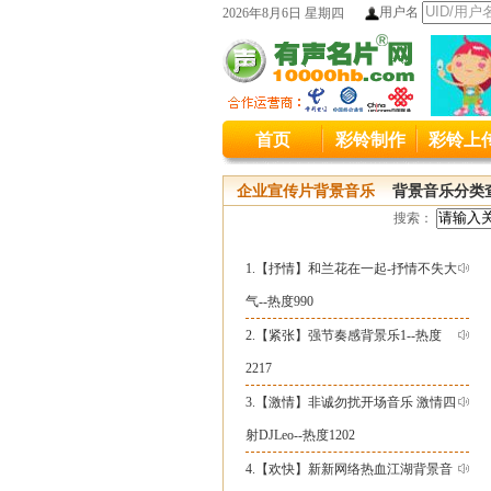
用户名
2026年8月6日 星期四
本站统
首页
彩铃制作
彩铃上
本站原400
企业宣传片背景音乐
背景音乐分类
搜索：
1.【
抒情
】
和兰花在一起-抒情不失大
气--热度990
2.【
紧张
】
强节奏感背景乐1--热度
2217
3.【
激情
】
非诚勿扰开场音乐 激情四
射DJLeo--热度1202
4.【
欢快
】
新新网络热血江湖背景音