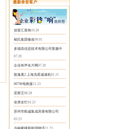
最新录音客户
创壹汇装饰
10.20
铭氏集团修改
09.01
多德高信息技术有限公司客服中
07.20
企业有声名片网
07.20
龍逸斋2.上海冼星减速机
01.21
007补电救援
12.23
亚斯王
08.28
坐席全忙
03.23
苏州市航诚集成房屋有限公司
03.23
冷融豪棣新能源物流
11.23