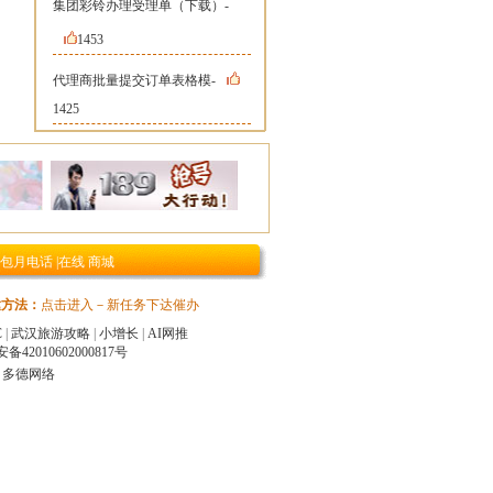
集团彩铃办理受理单（下载）-
1453
代理商批量提交订单表格模-
1425
包月电话
|
在线 商城
达方法：
点击进入－新任务下达催办
C
|
武汉旅游攻略
|
小增长
|
AI网推
42010602000817号
：
多德网络