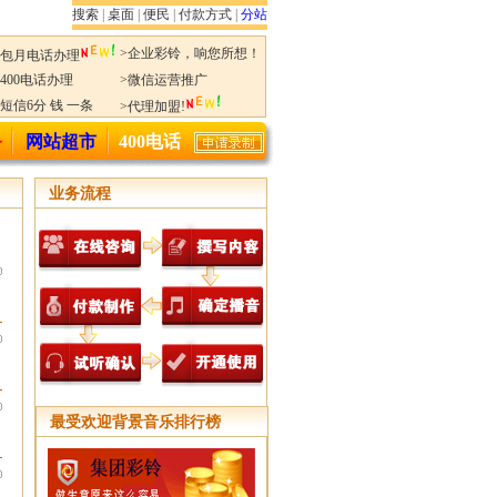
搜索
|
桌面
|
便民
|
付款方式
|
分站
>企业彩铃，响您所想！
>包月电话办理
>400电话办理
>微信运营推广
>短信6分 钱 一条
>代理加盟!
务
网站超市
400电话
业务流程
最受欢迎背景音乐排行榜