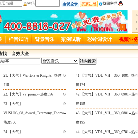
密码
找回密码
1
一服务热线变更公司400-8818-027起用
传
样音试听
背景音乐
案例试听
彩铃词设计
视频业
接入号码4006889027变更为4008818027,特此通知。
查找
音效大全
21.【
大气
】
Warriors & Knights--热度
41.【
大气
】
VDL_VH__360_1001--热
418
度174
22.【
大气
】
vs_promo--热度356
42.【
大气
】
VDL_VH__360_0901--热
度199
23.【
大气
】
VHSH03_08_Award_Ceremony_Thoma--
43.【
大气
】
VDL_VH__360_0801--热
热度760
度195
24.【
大气
】
44.【
大气
】
VDL_VH__360_0701--热