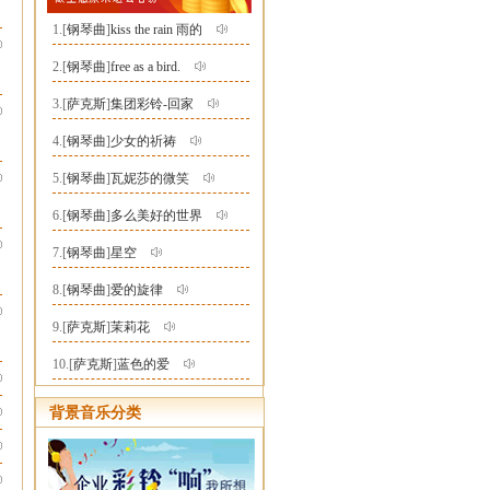
1.[
钢琴曲
]
kiss the rain 雨的
2.[
钢琴曲
]
free as a bird.
3.[
萨克斯
]
集团彩铃-回家
4.[
钢琴曲
]
少女的祈祷
5.[
钢琴曲
]
瓦妮莎的微笑
6.[
钢琴曲
]
多么美好的世界
7.[
钢琴曲
]
星空
8.[
钢琴曲
]
爱的旋律
9.[
萨克斯
]
茉莉花
10.[
萨克斯
]
蓝色的爱
背景音乐分类