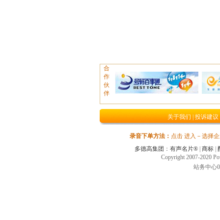
合
作
伙
伴
关于我们
|
投诉建议
录音下单方法：
点击 进入－选择
多德高集团
：
有声名片®
|
商标
|
Copyright 2007-2
站务中心027