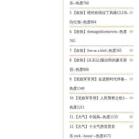
乐--热度760
5.【
欢快
】
绝对欢快拉丁风格CLUB-
Dj尐強--热度804
6.【
欢快
】
themagnificentseven--热度
765
7.【
欢快
】
free as a bird--热度565
8.【
欢快
】
[久石让]菊次郎的夏天剪
切--热度866
9.【
党政军常用
】
走进新时代伴奏--
热度1349
10.【
党政军常用
】
人民警察之歌2--
热度1211
11.【
大气
】
中国风--热度1133
12.【
大气
】
十大气势背景音
乐 rock - house --热度4175