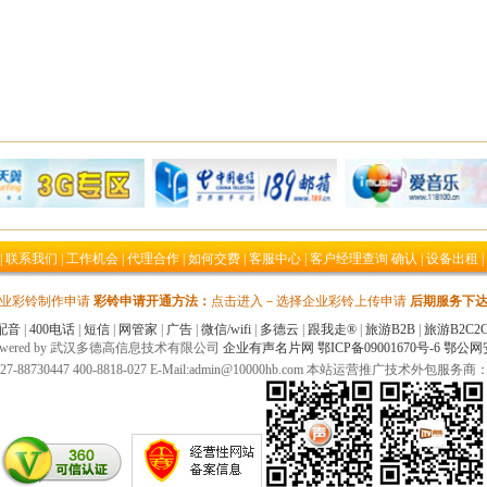
|
联系我们
|
工作机会
|
代理合作
|
如何交费
|
客服中心
|
客户经理查询 确认
|
设备出租
|
企业彩铃制作申请
彩铃申请开通方法：
点击进入－选择企业彩铃上传申请
后期服务下
配音
|
400电话
|
短信
|
网管家
|
广告
|
微信/wifi
|
多德云
|
跟我走®
|
旅游B2B
|
旅游B2C2
020 Powered by 武汉多德高信息技术有限公司
企业有声名片网
鄂ICP备09001670号-6
鄂公网安备
-88730447 400-8818-027 E-Mail:admin@10000hb.com 本站运营推广技术外包服务商