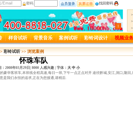
密码
找回密码
1
一服务热线变更公司400-8818-027起用
传
样音试听
背景音乐
案例试听
彩铃词设计
视频业
接入号码4006889027变更为4008818027,特此通知。
>
彩铃试听
>> 浏览案例
怀珠车队
：2008年03月29日|
8000 人感兴趣 |
字体：
大
中
小
豪华客班车,本班线全程高速,每日一班,下午一点正点对开.途径黔城,安江,洞口,隆回,
满意是我们永恒的追求,正在为您接通,请稍后.