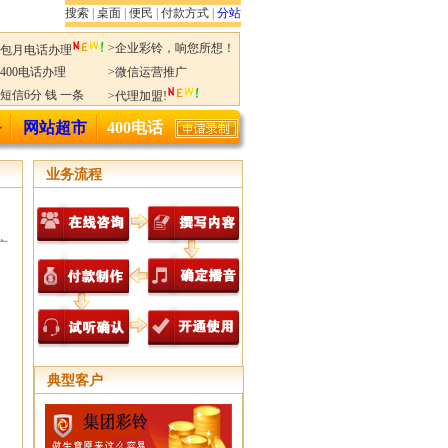
搜索
|
桌面
|
便民
|
付款方式
|
分站
>企业彩铃，响您所想！
>包月电话办理
>400电话办理
>微信运营推广
>短信6分 钱 一条
>代理加盟!
务
网站超市
400电话
业务流程
广
典型客户