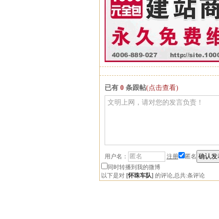
已有
0
条跟帖
(点击查看)
用户名：
注册
匿名
同时转播到我的微博
以下是对
[
怀珠车队
]
的评论,总共:
条评论