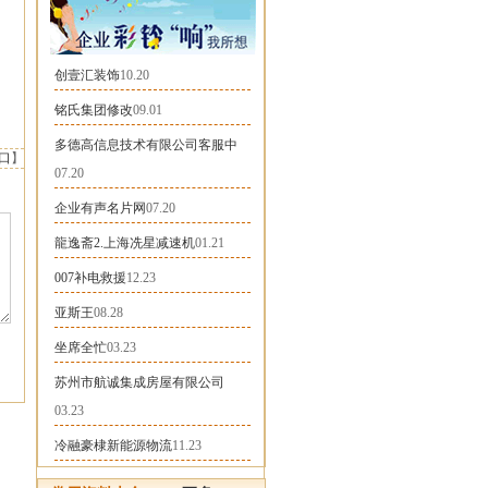
创壹汇装饰
10.20
铭氏集团修改
09.01
多德高信息技术有限公司客服中
口
】
07.20
企业有声名片网
07.20
龍逸斋2.上海冼星减速机
01.21
007补电救援
12.23
亚斯王
08.28
坐席全忙
03.23
苏州市航诚集成房屋有限公司
03.23
冷融豪棣新能源物流
11.23