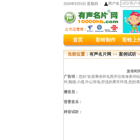
用户名
2026年8月6日 星期四
本站统
首页
彩铃制作
彩铃上
本站原400
当前位置：
有声名片网
>>
案例试听
>
发布时间
广告词：
您好!欢迎乘坐怀化西开往珠海香州站的
州,顺德,小揽,中山等地,舒适的乘车环境,您的
播音员：
背景音乐：
样音试听：