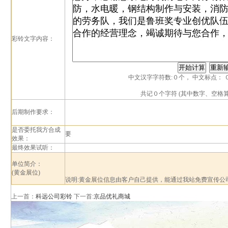
彩铃文字内容：
中文汉字字符数:
０
个， 中文标点：
共记
０
个字符 (其中数字、空格
后期制作要求：
是否委托我方合成
要
效果：
最终效果试听：
单位简介：
(黄金展位)
说明:黄金展位信息由客户自己提供，能通过我站免费宣传公
上一首：
科远公司彩铃
下一首:
京品优礼商城