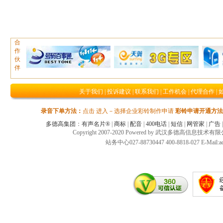
合
作
伙
伴
关于我们
|
投诉建议
|
联系我们
|
工作机会
|
代理合作
|
录音下单方法：
点击 进入－选择企业彩铃制作申请
彩铃申请开通方法
多德高集团
：
有声名片®
|
商标
|
配音
|
400电话
|
短信
|
网管家
|
广告
Copyright 2007-2020 Powered by 武汉多德高信息技术
站务中心027-88730447 400-8818-027 E-