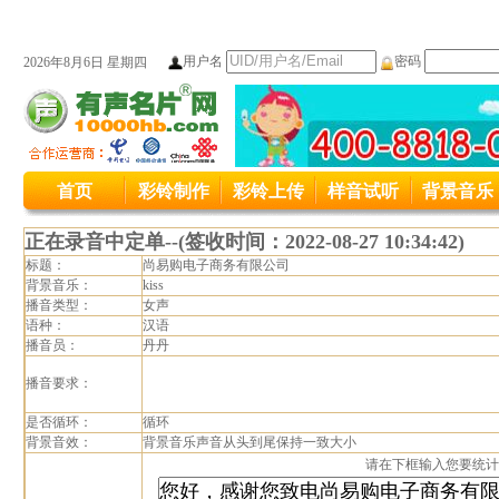
用户名
密码
2026年8月6日 星期四
本站统一服务热线变更公司400-8818
首页
彩铃制作
彩铃上传
样音试听
背景音乐
本站原400接入号码4006889027变更为4008
正在录音中定单--(签收时间：2022-08-27 10:34:42)
标题：
尚易购电子商务有限公司
背景音乐：
kiss
播音类型：
女声
语种：
汉语
播音员：
丹丹
播音要求：
是否循环：
循环
背景音效：
背景音乐声音从头到尾保持一致大小
请在下框输入您要统计